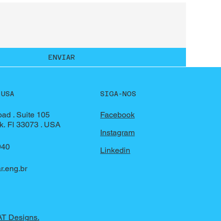
ENVIAR
SIGA-NOS
 USA
ad . Suite 105
Facebook
k. Fl 33073 . USA
Instagram
940
Linkedin
r.eng.br
AT Designs.