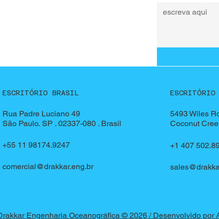
ESCRITÓRIO BRASIL
ESCRITÓRIO
5493 Wiles Ro
Rua Padre Luciano 49
Coconut Cree
São Paulo. SP . 02337-080 . Brasil
+55 11 98174.9247
+1 407 502.8
comercial@drakkar.eng.br
sales@drakka
Drakkar Engenharia Oceanográfica © 2026 / Desenvolvido por 